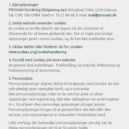
1. Ejeroplysninger:
PROSAM Forsikring Rådgivning ApS
Ørbækvej 339A,
5220 Odense
SØ,
CVR: 30612884
Telefon: 70 22 84 48, E-mail:
mail@prosam.dk
2. Dette website anvender cookies:
En cookie er en lille tekstfil, der lagres på din computer el.
tilsvarende for at kunne genkende den. Der er ingen personlige
oplysninger gemt i vores cookies, og de kan ikke indeholde virus.
3. Sådan sletter eller blokerer du for cookies:
minecookies.org/cookiehandtering
4. Formål med cookies på vores website:
At gemme dine indstillinger. Trafikmåling og statistik. Målretning og
frekvensstyring af annoncering.
5. Persondata:
Personoplysninger afgives aldrig til tredjepart, med mindre du selv
udtrykkeligt giver samtykke hertil, og vi indsamler
ikke personoplysninger, uden at du selv har givet os disse
oplysninger ved registrering, køb eller deltagelse i en undersøgelse
m.v. Du afgiver dine personlige oplysninger på eget ansvar.
Personoplysninger bruges til at gennemføre det køb eller den
service, som oplysningerne er indsamlet i forbindelse med.
I det omfang, der behandles personoplysninger om dig, har du
ifølge persondataloven ret til at få oplyst, hvilke