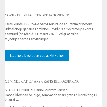
COVID-19 – VI FØLGER SITUATIONEN NØJE
Kære kunde.
I PROSAM har vi som følge af Statsministerens
udmelding i går aftes omkring Covid-19 effekterne på vores
samfund (onsdag d. 11. marts 2020), valgt at følge
myndighedernes anvisninger.
Læs hele beskeden ved at klikke her
Q3 VINDER AF ET ÅRS GRATIS BILFORSIKRING
STORT TILLYKKE til Hanne Ørntoft Jensen.
Hanne blev den heldige, som vandt et års gratis bilforsikring i 3
kvartal
🚙