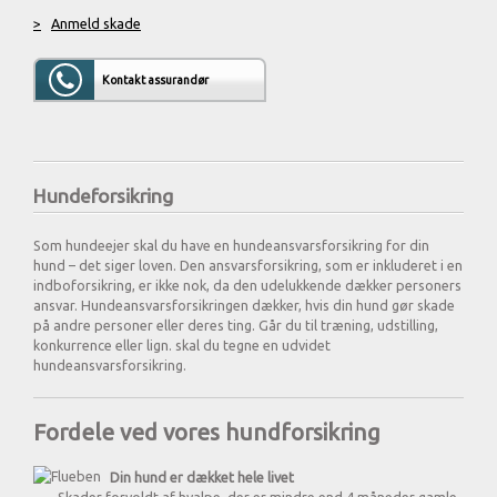
>
Anmeld skade
Kontakt assurandør
Hundeforsikring
Som hundeejer skal du have en hundeansvarsforsikring for din
hund – det siger loven. Den ansvarsforsikring, som er inkluderet i en
indboforsikring, er ikke nok, da den udelukkende dækker personers
ansvar. Hundeansvarsforsikringen dækker, hvis din hund gør skade
på andre personer eller deres ting. Går du til træning, udstilling,
konkurrence eller lign. skal du tegne en udvidet
hundeansvarsforsikring.
Fordele ved vores hundforsikring
Din hund er dækket hele livet
Skader forvoldt af hvalpe, der er mindre end 4 måneder gamle,