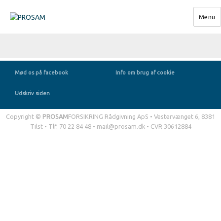
Menu
PROSAM
Mød os på facebook
Info om brug af cookie
Udskriv siden
Copyright
©
PROSAM
FORSIKRING Rådgivning ApS • Vestervænget 6, 8381
Tilst • Tlf. 70 22 84 48 •
mail@prosam.dk
• CVR 30612884