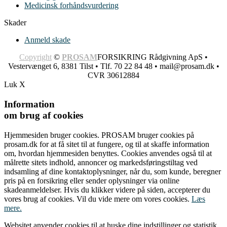
Medicinsk forhåndsvurdering
Skader
Anmeld skade
Copyright
©
PROSAM
FORSIKRING Rådgivning ApS •
Vestervænget 6, 8381 Tilst • Tlf. 70 22 84 48 •
mail@prosam.dk
•
CVR 30612884
Luk X
Information
om brug af cookies
Hjemmesiden bruger cookies. PROSAM bruger cookies på
prosam.dk for at få sitet til at fungere, og til at skaffe information
om, hvordan hjemmesiden benyttes. Cookies anvendes også til at
målrette sitets indhold, annoncer og markedsføringstiltag ved
indsamling af dine kontaktoplysninger, når du, som kunde, beregner
pris på en forsikring eller sender oplysninger via online
skadeanmeldelser. Hvis du klikker videre på siden, accepterer du
vores brug af cookies. Vil du vide mere om vores cookies.
Læs
mere.
Websitet anvender cookies til at huske dine indstillinger og statistik.