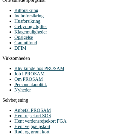
Ofte stillede spørgsmål
Bilforsikring
Indboforsikring
Husforsikring
Gebyr og afgifter
Klagemuligheder
Opsigelse
Garantifond
DFIM
Virksomheden
Bliv kunde hos PROSAM
Job i PROSAM
Om PROSAM
Persondatapolitik
Nyheder
Selvbetjening
Anbefal PROSAM
Hent rejsekort SOS
Hent verdensrejsekort FGA
Hent vejhjælpskort
Rødt og grønt kort