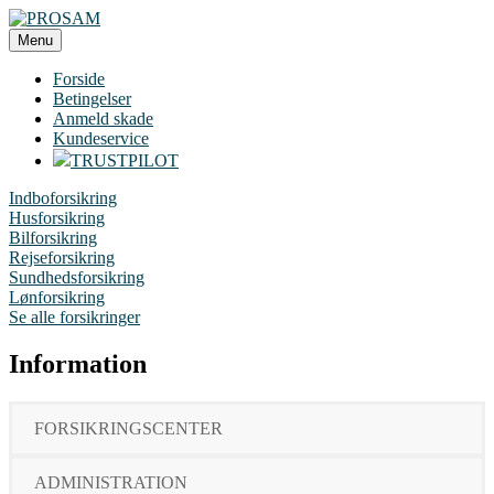
Videre
til
Menu
PROSAM
indhold
Forside
Betingelser
Anmeld skade
Kundeservice
TRUSTPILOT
Indboforsikring
Husforsikring
Bilforsikring
Rejseforsikring
Sundhedsforsikring
Lønforsikring
Se alle forsikringer
Information
FORSIKRINGSCENTER
ADMINISTRATION